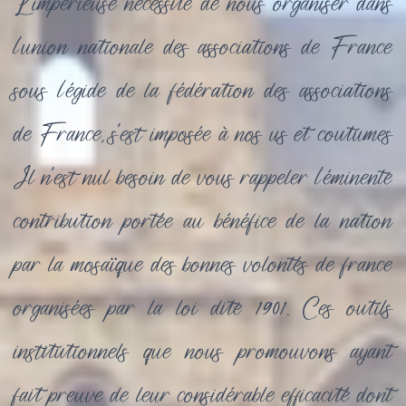
L’impérieuse nécessité de nous organiser dans
l'union nationale des associations de France
sous l’égide de la fédération des associations
de France, s'est imposée à nos us et coutumes
Il n'est nul besoin de vous rappeler l'éminente
contribution portée au bénéfice de la nation
par la mosaïque des bonnes volontés de france
organisées par la loi dite 1901. Ces outils
institutionnels que nous promouvons ayant
fait preuve de leur considérable efficacité dont